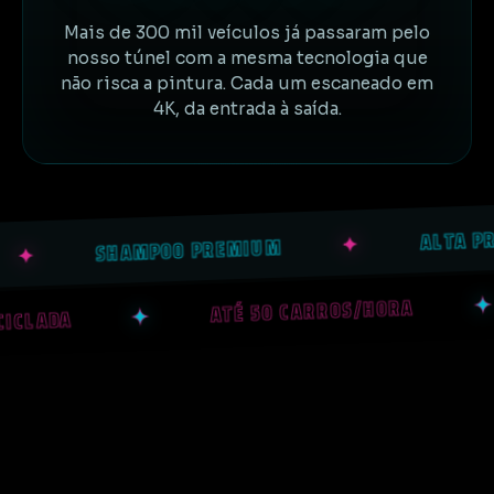
Mais de 300 mil veículos já passaram pelo
nosso túnel com a mesma tecnologia que
não risca a pintura. Cada um escaneado em
4K, da entrada à saída.
ALTA PRES
✦
SHAMPOO PREMIUM
✦
ATÉ 50 CARROS/HORA
✦
ROLE PARA
 RECICLADA
ATRAVESSAR O TÚNEL
✋ REDUZIR EFEITOS